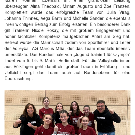
Maren Roether. Ebenfalls mit einer grandiosen Leistung
überzeugten Alina Theobald, Miriam Augusto und Zoe Franzen.
Komplettiert wurde das erfolgreiche Team von Julia Virag,
Johanna Thinnes, Vega Barth und Michelle Sander, die ebenfalls
ihren wichtigen Beitrag zum Erfolg leisteten. Ein besonderer Dank
gilt Trainerin Nicole Rokay, die mit großem Engagement und
hoher fachlicher Kompetenz maßgeblichen Anteil am Sieg hat.
Betreut wurde die Mannschaft zudem von Sportlehrer und Leiter
der Volleyball-AG Marcus Milia, der das Team ebenfalls intensiv
unterstützte. Das Bundesfinale von „Jugend trainiert für Olympia“
findet vom 5. bis 9. Mai in Berlin statt. Für die Volleyballerinnen
aus Völklingen geht damit ein großer Traum in Erfüllung – und
vielleicht sorgt das Team auch auf Bundesebene für eine
Überraschung.