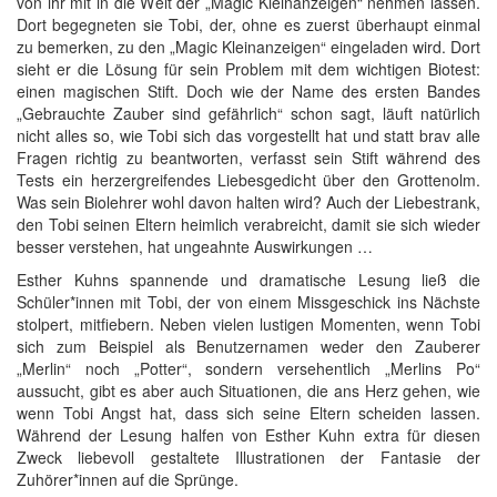
von ihr mit in die Welt der „Magic Kleinanzeigen“ nehmen lassen.
Dort begegneten sie Tobi, der, ohne es zuerst überhaupt einmal
zu bemerken, zu den „Magic Kleinanzeigen“ eingeladen wird. Dort
sieht er die Lösung für sein Problem mit dem wichtigen Biotest:
einen magischen Stift. Doch wie der Name des ersten Bandes
„Gebrauchte Zauber sind gefährlich“ schon sagt, läuft natürlich
nicht alles so, wie Tobi sich das vorgestellt hat und statt brav alle
Fragen richtig zu beantworten, verfasst sein Stift während des
Tests ein herzergreifendes Liebesgedicht über den Grottenolm.
Was sein Biolehrer wohl davon halten wird? Auch der Liebestrank,
den Tobi seinen Eltern heimlich verabreicht, damit sie sich wieder
besser verstehen, hat ungeahnte Auswirkungen …
Esther Kuhns spannende und dramatische Lesung ließ die
Schüler*innen mit Tobi, der von einem Missgeschick ins Nächste
stolpert, mitfiebern. Neben vielen lustigen Momenten, wenn Tobi
sich zum Beispiel als Benutzernamen weder den Zauberer
„Merlin“ noch „Potter“, sondern versehentlich „Merlins Po“
aussucht, gibt es aber auch Situationen, die ans Herz gehen, wie
wenn Tobi Angst hat, dass sich seine Eltern scheiden lassen.
Während der Lesung halfen von Esther Kuhn extra für diesen
Zweck liebevoll gestaltete Illustrationen der Fantasie der
Zuhörer*innen auf die Sprünge.