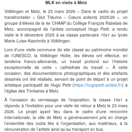
MLK en visite à Metz
Völklingen et Metz, le 23 mars 2026 – Dans le cadre du projet
transfrontalier « Glut Träume – Cœurs ardents 2025/26 », un
groupe d’élèves de la 4e CHAAP du Collège François Rabelais de
Metz, accompagné de l’artiste conceptuel Hugo Petit, a rendu
visite le 9 décembre 2025 à sa classe partenaire 10s1 au lycée
Marie-Luise-Kaschnitz à Völklingen.
Lors d’une visite commune du site classé au patrimoine mondial
de l’UNESCO, la Völklinger Hütte, les élèves ont effectué, en
tandems franco-allemands, un travail profond sur l’histoire
exceptionnelle de cette « cathédrale du travail ». À cette
occasion, des documentations photographiques et des artefacts
dessinés ont été réalisés, servant de point de départ à un projet
artistique participatif de Hugo Petit (
https://hugopetit-artiste.fr/
) à
l’église des Trinitaires à Metz.
À l’occasion du vernissage de l’exposition, la classe 10s1 a
répondu à l’invitation pour une visite de retour à Metz le 23 mars
2026. Le projet ayant lieu dans le cadre d’une rencontre
internationale, la ville de Metz a généreusement pris en charge
l’ensemble des coûts liés à l’organisation, aux matériaux, à la
rémunération de l’artiste ainsi qu’au transport en bus.