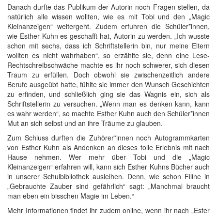
Danach durfte das Publikum der Autorin noch Fragen stellen, da
natürlich alle wissen wollten, wie es mit Tobi und den „Magic
Kleinanzeigen“ weitergeht. Zudem erfuhren die Schüler*innen,
wie Esther Kuhn es geschafft hat, Autorin zu werden. „Ich wusste
schon mit sechs, dass ich Schriftstellerin bin, nur meine Eltern
wollten es nicht wahrhaben“, so erzählte sie, denn eine Lese-
Rechtschreibschwäche machte es ihr noch schwerer, sich diesen
Traum zu erfüllen. Doch obwohl sie zwischenzeitlich andere
Berufe ausgeübt hatte, fühlte sie immer den Wunsch Geschichten
zu erfinden, und schließlich ging sie das Wagnis ein, sich als
Schriftstellerin zu versuchen. „Wenn man es denken kann, kann
es wahr werden“, so machte Esther Kuhn auch den Schüler*innen
Mut an sich selbst und an ihre Träume zu glauben.
Zum Schluss durften die Zuhörer*innen noch Autogrammkarten
von Esther Kuhn als Andenken an dieses tolle Erlebnis mit nach
Hause nehmen. Wer mehr über Tobi und die „Magic
Kleinanzeigen“ erfahren will, kann sich Esther Kuhns Bücher auch
in unserer Schulbibliothek ausleihen. Denn, wie schon Filine in
„Gebrauchte Zauber sind gefährlich“ sagt: „Manchmal braucht
man eben ein bisschen Magie im Leben.“
Mehr Informationen findet ihr zudem online, wenn ihr nach „Ester