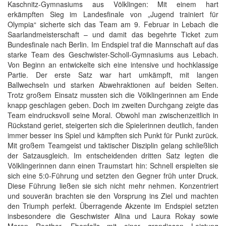
Kaschnitz-Gymnasiums aus Völklingen: Mit einem hart
erkämpften Sieg im Landesfinale von „Jugend trainiert für
Olympia“ sicherte sich das Team am 9. Februar in Lebach die
Saarlandmeisterschaft – und damit das begehrte Ticket zum
Bundesfinale nach Berlin. Im Endspiel traf die Mannschaft auf das
starke Team des Geschwister-Scholl-Gymnasiums aus Lebach.
Von Beginn an entwickelte sich eine intensive und hochklassige
Partie. Der erste Satz war hart umkämpft, mit langen
Ballwechseln und starken Abwehraktionen auf beiden Seiten.
Trotz großem Einsatz mussten sich die Völklingerinnen am Ende
knapp geschlagen geben. Doch im zweiten Durchgang zeigte das
Team eindrucksvoll seine Moral. Obwohl man zwischenzeitlich in
Rückstand geriet, steigerten sich die Spielerinnen deutlich, fanden
immer besser ins Spiel und kämpften sich Punkt für Punkt zurück.
Mit großem Teamgeist und taktischer Disziplin gelang schließlich
der Satzausgleich. Im entscheidenden dritten Satz legten die
Völklingerinnen dann einen Traumstart hin: Schnell erspielten sie
sich eine 5:0-Führung und setzten den Gegner früh unter Druck.
Diese Führung ließen sie sich nicht mehr nehmen. Konzentriert
und souverän brachten sie den Vorsprung ins Ziel und machten
den Triumph perfekt. Überragende Akzente im Endspiel setzten
insbesondere die Geschwister Alina und Laura Rokay sowie