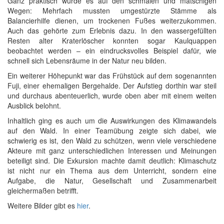
Ganz praktisch wurde es auf den schmalen und matschigen
Wegen: Mehrfach mussten umgestürzte Stämme als
Balancierhilfe dienen, um trockenen Fußes weiterzukommen.
Auch das gehörte zum Erlebnis dazu. In den wassergefüllten
Resten alter Kraterlöscher konnten sogar Kaulquappen
beobachtet werden – ein eindrucksvolles Beispiel dafür, wie
schnell sich Lebensräume in der Natur neu bilden.
Ein weiterer Höhepunkt war das Frühstück auf dem sogenannten
Fuji, einer ehemaligen Bergehalde. Der Aufstieg dorthin war steil
und durchaus abenteuerlich, wurde oben aber mit einem weiten
Ausblick belohnt.
Inhaltlich ging es auch um die Auswirkungen des Klimawandels
auf den Wald. In einer Teamübung zeigte sich dabei, wie
schwierig es ist, den Wald zu schützen, wenn viele verschiedene
Akteure mit ganz unterschiedlichen Interessen und Meinungen
beteiligt sind. Die Exkursion machte damit deutlich: Klimaschutz
ist nicht nur ein Thema aus dem Unterricht, sondern eine
Aufgabe, die Natur, Gesellschaft und Zusammenarbeit
gleichermaßen betrifft.
Weitere Bilder gibt es
hier
.