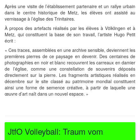
Après une visite de l’établissement partenaire et un rallye urbain
dans le centre historique de Metz, les élèves ont assisté au
vernissage à l’église des Trinitaires.
À propos des artefacts réalisés par les élèves à Völklingen et à
Metz, qui constituent la base de son travail, l’artiste Hugo Petit
écrit :
« Ces traces, assemblées en une archive sensible, deviennent les
premières pierres de ce paysage en devenir. Des centaines de
photographies en noir et blanc recouvrent les carreaux en damier
de l’église, comme une constellation de souvenirs déposés
directement sur la pierre. Les fragments artistiques réalisés en
décembre sur le site classé au patrimoine mondial constituent
ainsi une forme de semence créative, à partir de laquelle une
œuvre d’art naît dans un nouvel espace. »
JtfO Volleyball: Traum vom