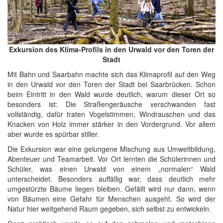
Exkursion des Klima-Profils in den Urwald vor den Toren der
Stadt
Mit Bahn und Saarbahn machte sich das Klimaprofil auf den Weg
in den Urwald vor den Toren der Stadt bei Saarbrücken. Schon
beim Eintritt in den Wald wurde deutlich, warum dieser Ort so
besonders ist: Die Straßengeräusche verschwanden fast
vollständig, dafür traten Vogelstimmen, Windrauschen und das
Knacken von Holz immer stärker in den Vordergrund. Vor allem
aber wurde es spürbar stiller.
Die Exkursion war eine gelungene Mischung aus Umweltbildung,
Abenteuer und Teamarbeit. Vor Ort lernten die Schülerinnen und
Schüler, was einen Urwald von einem „normalen“ Wald
unterscheidet. Besonders auffällig war, dass deutlich mehr
umgestürzte Bäume liegen bleiben. Gefällt wird nur dann, wenn
von Bäumen eine Gefahr für Menschen ausgeht. So wird der
Natur hier weitgehend Raum gegeben, sich selbst zu entwickeln.