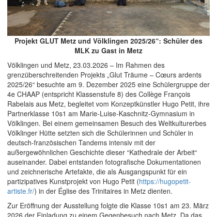
Projekt GLUT Metz und Völklingen 2025/26“: Schüler des
MLK zu Gast in Metz
Völklingen und Metz, 23.03.2026 – Im Rahmen des
grenzüberschreitenden Projekts „Glut Träume – Cœurs ardents
2025/26“ besuchte am 9. Dezember 2025 eine Schülergruppe der
4e CHAAP (entspricht Klassenstufe 8) des Collège François
Rabelais aus Metz, begleitet vom Konzeptkünstler Hugo Petit, ihre
Partnerklasse 10s1 am Marie-Luise-Kaschnitz-Gymnasium in
Völklingen. Bei einem gemeinsamen Besuch des Weltkulturerbes
Völklinger Hütte setzten sich die Schülerinnen und Schüler in
deutsch-französischen Tandems intensiv mit der
außergewöhnlichen Geschichte dieser “Kathedrale der Arbeit“
auseinander. Dabei entstanden fotografische Dokumentationen
und zeichnerische Artefakte, die als Ausgangspunkt für ein
partizipatives Kunstprojekt von Hugo Petit (
https://hugopetit-
artiste.fr/
) in der Église des Trinitaires in Metz dienten.
Zur Eröffnung der Ausstellung folgte die Klasse 10s1 am 23. März
2026 der Einladung zu einem Gegenbesuch nach Metz. Da das