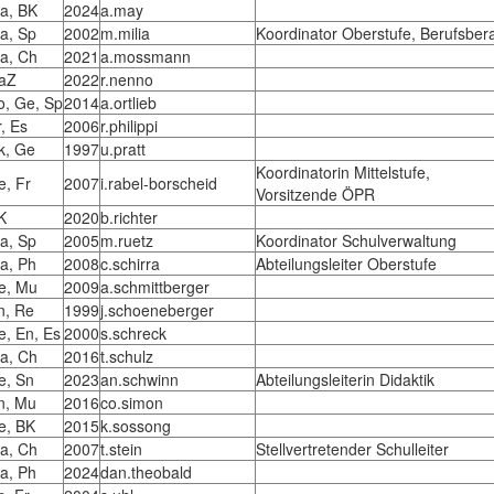
a, BK
2024
a.may
a, Sp
2002
m.milia
Koordinator Oberstufe, Berufsber
a, Ch
2021
a.mossmann
aZ
2022
r.nenno
o, Ge, Sp
2014
a.ortlieb
r, Es
2006
r.philippi
k, Ge
1997
u.pratt
Koordinatorin Mittelstufe,
e, Fr
2007
i.rabel-borscheid
Vorsitzende ÖPR
K
2020
b.richter
a, Sp
2005
m.ruetz
Koordinator Schulverwaltung
a, Ph
2008
c.schirra
Abteilungsleiter Oberstufe
e, Mu
2009
a.schmittberger
n, Re
1999
j.schoeneberger
e, En, Es
2000
s.schreck
a, Ch
2016
t.schulz
e, Sn
2023
an.schwinn
Abteilungsleiterin Didaktik
n, Mu
2016
co.simon
e, BK
2015
k.sossong
a, Ch
2007
t.stein
Stellvertretender Schulleiter
a, Ph
2024
dan.theobald