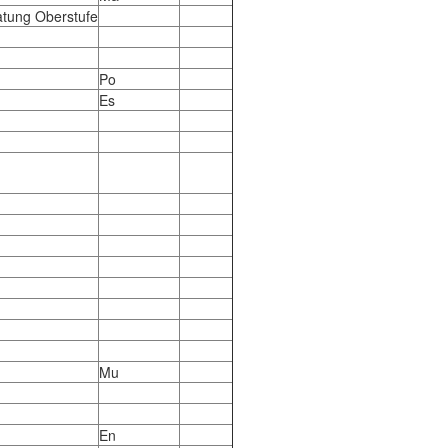
atung Oberstufe
Po
Es
Mu
En