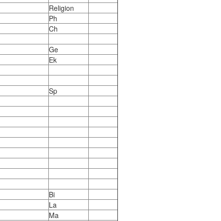
Religion
Ph
Ch
Ge
Ek
Sp
Bi
La
Ma