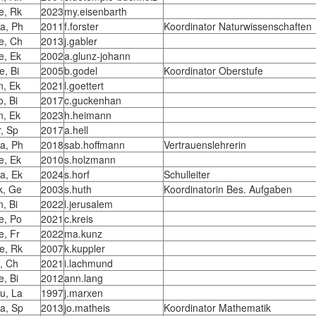
e, Rk
2023
my.eisenbarth
a, Ph
2011
f.forster
Koordinator Naturwissenschaften
e, Ch
2013
j.gabler
e, Ek
2002
a.glunz-johann
e, Bi
2005
b.godel
Koordinator Oberstufe
n, Ek
2021
l.goettert
o, Bi
2017
c.guckenhan
n, Ek
2023
h.heimann
r, Sp
2017
a.hell
a, Ph
2018
sab.hoffmann
Vertrauenslehrerin
e, Ek
2010
s.holzmann
a, Ek
2024
s.horf
Schulleiter
k, Ge
2003
s.huth
Koordinatorin Bes. Aufgaben
n, Bi
2022
l.jerusalem
e, Po
2021
c.kreis
e, Fr
2022
ma.kunz
e, Rk
2007
k.kuppler
i, Ch
2021
i.lachmund
e, Bi
2012
ann.lang
u, La
1997
j.marxen
a, Sp
2013
jo.matheis
Koordinator Mathematik