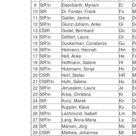
9
StR'in
Eisenbarth, Myriam
Ei
D
10
StR
Dr. Forster, Frank
Fo
M
11
StR'in
Gabler, Janina
Ga
D
12
StR'in
Glunz-Johann, Anke
Gl
D
13
OStR
Godel, Bernhard
Go
G
14
StR'in
Göttert, Laura
Gt
E
15
StR'in
Guckenhan, Constanze
Gu
P
16
StR'in
Heimann, Hannah
Hm
E
17
StR'in
Hell, Anke
He
F
18
StR'in
Hoffmann, Sabine
Hf
M
19
StR'in
Holzmann, Sonja
Ho
D
20
OStR
Horf, Stefan
HR
M
21
OStR'in
Huth, Sabine
Hu
E
22
StR'in
Jerusalem, Laura
Je
E
23
StR'in
Kreis, Christina
Kr
D
24
StR
Kunz, Marek
Kn
D
25
StR
Kuppler, Klaus
Ku
G
26
StR'in
Lachmund, Isabell
Lm
B
27
StR'in
Lang, Anna-Maria
La
D
28
StR
Marxen, Jörg
Mx
M
29
OStR
Matheis, Johannes
Mt
M