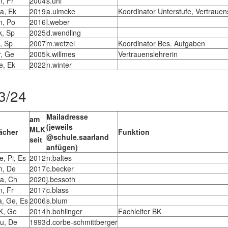
n, Fr
2004
s.uhl
a, Ek
2019
a.ulmcke
Koordinator Unterstufe, Vertrauen
n, Po
2016
l.weber
k, Sp
2025
d.wendling
i, Sp
2007
m.wetzel
Koordinator Bes. Aufgaben
r, Ge
2005
k.willmes
Vertrauenslehrerin
e, Ek
2022
n.winter
3/24
Mailadresse
am
(jeweils
MLK
ächer
Funktion
@schule.saarland
seit
anfügen)
e, Pi, Es
2012
n.baltes
n, De
2017
c.becker
a, Ch
2020
j.bessoth
n, Fr
2017
c.blass
a, Ge, Es
2006
s.blum
K, Ge
2014
h.bohlinger
Fachleiter BK
u, De
1993
d.corbe-schmittberger