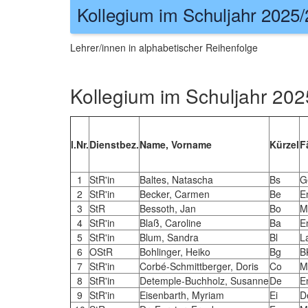
Kollegium im Schuljahr 2025/
Lehrer/innen in alphabetischer Reihenfolge
Kollegium im Schuljahr 202
l.Nr.
Dienstbez.
Name, Vorname
Kürzel
F
1
StR'in
Baltes, Natascha
Bs
G
2
StR'in
Becker, Carmen
Be
E
3
StR
Bessoth, Jan
Bo
M
4
StR'in
Blaß, Caroline
Ba
E
5
StR'in
Blum, Sandra
Bl
L
6
OStR
Bohlinger, Heiko
Bg
B
7
StR'in
Corbé-Schmittberger, Doris
Co
M
8
StR'in
Detemple-Buchholz, Susanne
De
E
9
StR'in
Eisenbarth, Myriam
Ei
D