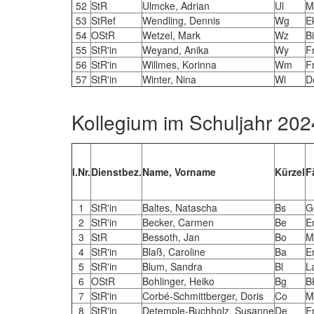
52
StR
Ulmcke, Adrian
Ul
M
53
StRef
Wendling, Dennis
Wg
E
54
OStR
Wetzel, Mark
Wz
B
55
StR'in
Weyand, Anika
Wy
F
56
StR'in
Willmes, Korinna
Wm
F
57
StR'in
Winter, Nina
Wi
D
Kollegium im Schuljahr 202
l.Nr.
Dienstbez.
Name, Vorname
Kürzel
F
1
StR'in
Baltes, Natascha
Bs
G
2
StR'in
Becker, Carmen
Be
E
3
StR
Bessoth, Jan
Bo
M
4
StR'in
Blaß, Caroline
Ba
E
5
StR'in
Blum, Sandra
Bl
L
6
OStR
Bohlinger, Heiko
Bg
B
7
StR'in
Corbé-Schmittberger, Doris
Co
M
8
StR'in
Detemple-Buchholz, Susanne
De
E