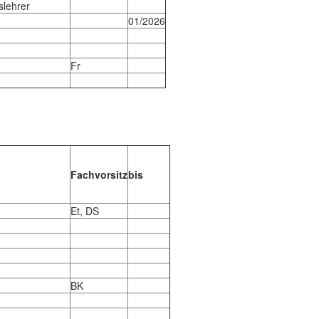
slehrer
01/2026
Fr
Fachvorsitz
bis
Et, DS
BK