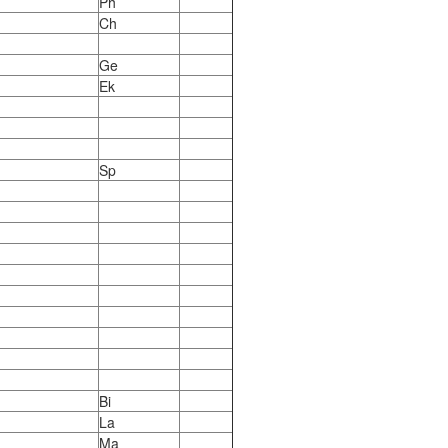
Ph
Ch
Ge
Ek
Sp
Bi
La
Ma