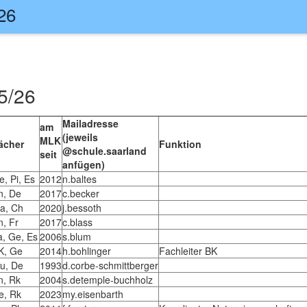
26
5/26
Mailadresse
am
(jeweils
MLK
ächer
Funktion
@schule.saarland
seit
anfügen)
e, Pi, Es
2012
n.baltes
n, De
2017
c.becker
a, Ch
2020
j.bessoth
n, Fr
2017
c.blass
a, Ge, Es
2006
s.blum
K, Ge
2014
h.bohlinger
Fachleiter BK
u, De
1993
d.corbe-schmittberger
n, Rk
2004
s.detemple-buchholz
e, Rk
2023
my.eisenbarth