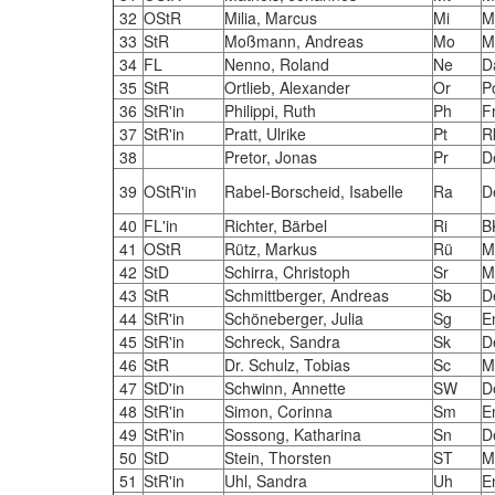
32
OStR
Milia, Marcus
Mi
M
33
StR
Moßmann, Andreas
Mo
M
34
FL
Nenno, Roland
Ne
D
35
StR
Ortlieb, Alexander
Or
P
36
StR'in
Philippi, Ruth
Ph
F
37
StR'in
Pratt, Ulrike
Pt
R
38
Pretor, Jonas
Pr
De
39
OStR'in
Rabel-Borscheid, Isabelle
Ra
D
40
FL'in
Richter, Bärbel
Ri
B
41
OStR
Rütz, Markus
Rü
M
42
StD
Schirra, Christoph
Sr
M
43
StR
Schmittberger, Andreas
Sb
D
44
StR'in
Schöneberger, Julia
Sg
E
45
StR'in
Schreck, Sandra
Sk
D
46
StR
Dr. Schulz, Tobias
Sc
M
47
StD'in
Schwinn, Annette
SW
D
48
StR'in
Simon, Corinna
Sm
E
49
StR'in
Sossong, Katharina
Sn
D
50
StD
Stein, Thorsten
ST
M
51
StR'in
Uhl, Sandra
Uh
E