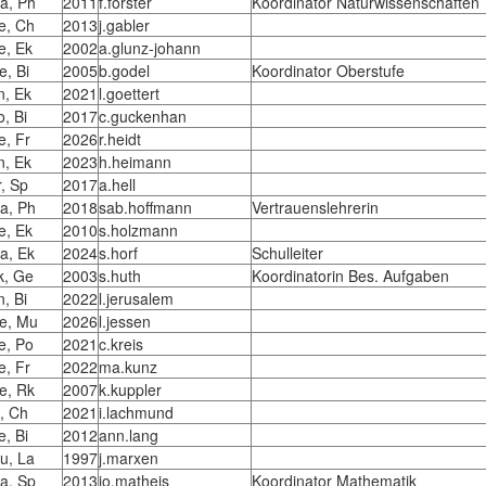
a, Ph
2011
f.forster
Koordinator Naturwissenschaften
e, Ch
2013
j.gabler
e, Ek
2002
a.glunz-johann
e, Bi
2005
b.godel
Koordinator Oberstufe
n, Ek
2021
l.goettert
o, Bi
2017
c.guckenhan
e, Fr
2026
r.heidt
n, Ek
2023
h.heimann
r, Sp
2017
a.hell
a, Ph
2018
sab.hoffmann
Vertrauenslehrerin
e, Ek
2010
s.holzmann
a, Ek
2024
s.horf
Schulleiter
k, Ge
2003
s.huth
Koordinatorin Bes. Aufgaben
n, Bi
2022
l.jerusalem
e, Mu
2026
l.jessen
e, Po
2021
c.kreis
e, Fr
2022
ma.kunz
e, Rk
2007
k.kuppler
i, Ch
2021
i.lachmund
e, Bi
2012
ann.lang
u, La
1997
j.marxen
a, Sp
2013
jo.matheis
Koordinator Mathematik