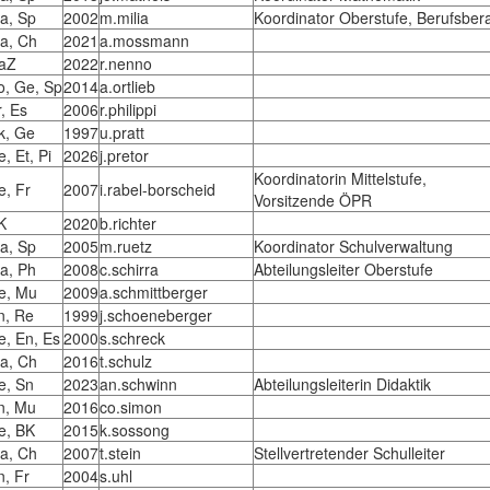
a, Sp
2002
m.milia
Koordinator Oberstufe, Berufsber
a, Ch
2021
a.mossmann
aZ
2022
r.nenno
o, Ge, Sp
2014
a.ortlieb
r, Es
2006
r.philippi
k, Ge
1997
u.pratt
, Et, Pi
2026
j.pretor
Koordinatorin Mittelstufe,
e, Fr
2007
i.rabel-borscheid
Vorsitzende ÖPR
K
2020
b.richter
a, Sp
2005
m.ruetz
Koordinator Schulverwaltung
a, Ph
2008
c.schirra
Abteilungsleiter Oberstufe
e, Mu
2009
a.schmittberger
n, Re
1999
j.schoeneberger
e, En, Es
2000
s.schreck
a, Ch
2016
t.schulz
e, Sn
2023
an.schwinn
Abteilungsleiterin Didaktik
n, Mu
2016
co.simon
e, BK
2015
k.sossong
a, Ch
2007
t.stein
Stellvertretender Schulleiter
n, Fr
2004
s.uhl