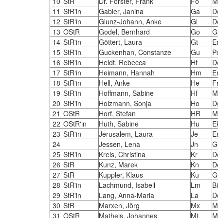
10
StR
Dr. Forster, Frank
Fo
M
11
StR'in
Gabler, Janina
Ga
D
12
StR'in
Glunz-Johann, Anke
Gl
D
13
OStR
Godel, Bernhard
Go
G
14
StR'in
Göttert, Laura
Gt
E
15
StR'in
Guckenhan, Constanze
Gu
P
16
StR'in
Heidt, Rebecca
Ht
D
17
StR'in
Heimann, Hannah
Hm
E
18
StR'in
Hell, Anke
He
F
19
StR'in
Hoffmann, Sabine
Hf
M
20
StR'in
Holzmann, Sonja
Ho
D
21
OStR
Horf, Stefan
HR
M
22
OStR'in
Huth, Sabine
Hu
E
23
StR'in
Jerusalem, Laura
Je
E
24
Jessen, Lena
Jn
G
25
StR'in
Kreis, Christina
Kr
D
26
StR
Kunz, Marek
Kn
D
27
StR
Kuppler, Klaus
Ku
G
28
StR'in
Lachmund, Isabell
Lm
B
29
StR'in
Lang, Anna-Maria
La
D
30
StR
Marxen, Jörg
Mx
M
31
OStR
Matheis, Johannes
Mt
M