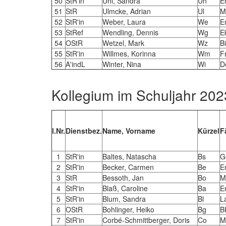
50
StR'in
Uhl, Sandra
Uh
E
51
StR
Ulmcke, Adrian
Ul
M
52
StR'in
Weber, Laura
We
E
53
StRef
Wendling, Dennis
Wg
E
54
OStR
Wetzel, Mark
Wz
B
55
StR'in
Willmes, Korinna
Wm
F
56
A'indL
Winter, Nina
Wi
D
Kollegium im Schuljahr 202
l.Nr.
Dienstbez.
Name, Vorname
Kürzel
F
1
StR'in
Baltes, Natascha
Bs
G
2
StR'in
Becker, Carmen
Be
E
3
StR
Bessoth, Jan
Bo
M
4
StR'in
Blaß, Caroline
Ba
E
5
StR'in
Blum, Sandra
Bl
L
6
OStR
Bohlinger, Heiko
Bg
B
7
StR'in
Corbé-Schmittberger, Doris
Co
M