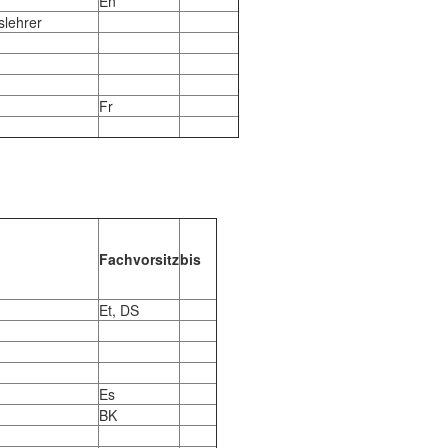
En
slehrer
Fr
Fachvorsitz
bis
Et, DS
Es
BK