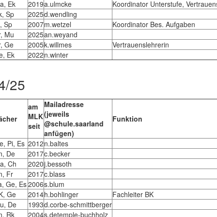
a, Ek
2019
a.ulmcke
Koordinator Unterstufe, Vertrauen
k, Sp
2025
d.wendling
i, Sp
2007
m.wetzel
Koordinator Bes. Aufgaben
r, Mu
2025
an.weyand
r, Ge
2005
k.willmes
Vertrauenslehrerin
e, Ek
2022
n.winter
4/25
Mailadresse
am
(jeweils
MLK
ächer
Funktion
@schule.saarland
seit
anfügen)
e, Pi, Es
2012
n.baltes
n, De
2017
c.becker
a, Ch
2020
j.bessoth
n, Fr
2017
c.blass
a, Ge, Es
2006
s.blum
K, Ge
2014
h.bohlinger
Fachleiter BK
u, De
1993
d.corbe-schmittberger
n, Rk
2004
s.detemple-buchholz