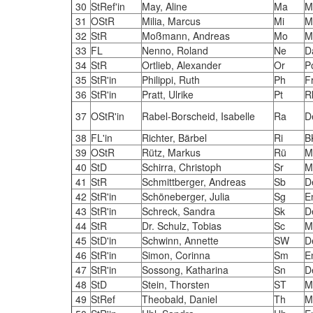
30
StRef'in
May, Aline
Ma
M
31
OStR
Milia, Marcus
Mi
M
32
StR
Moßmann, Andreas
Mo
M
33
FL
Nenno, Roland
Ne
D
34
StR
Ortlieb, Alexander
Or
P
35
StR'in
Philippi, Ruth
Ph
F
36
StR'in
Pratt, Ulrike
Pt
R
37
OStR'in
Rabel-Borscheid, Isabelle
Ra
D
38
FL'in
Richter, Bärbel
Ri
B
39
OStR
Rütz, Markus
Rü
M
40
StD
Schirra, Christoph
Sr
M
41
StR
Schmittberger, Andreas
Sb
D
42
StR'in
Schöneberger, Julia
Sg
E
43
StR'in
Schreck, Sandra
Sk
D
44
StR
Dr. Schulz, Tobias
Sc
M
45
StD'in
Schwinn, Annette
SW
D
46
StR'in
Simon, Corinna
Sm
E
47
StR'in
Sossong, Katharina
Sn
D
48
StD
Stein, Thorsten
ST
M
49
StRef
Theobald, Daniel
Th
M